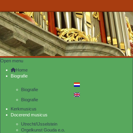
Open menu
Home
Biografie
Biografie
Biografie
Kerkmusicus
Docerend musicus
Utrecht/IJsselstein
Orgelkunst Gouda e.o.