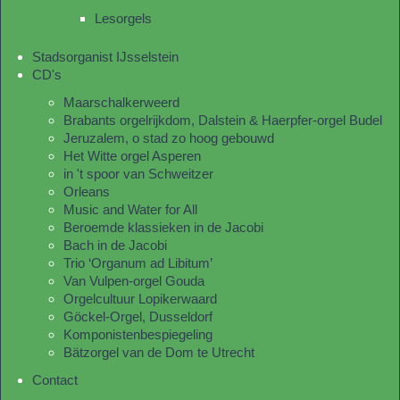
Lesorgels
Stadsorganist IJsselstein
CD's
Maarschalkerweerd
Brabants orgelrijkdom, Dalstein & Haerpfer-orgel Budel
Jeruzalem, o stad zo hoog gebouwd
Het Witte orgel Asperen
in 't spoor van Schweitzer
Orleans
Music and Water for All
Beroemde klassieken in de Jacobi
Bach in de Jacobi
Trio ‘Organum ad Libitum’
Van Vulpen-orgel Gouda
Orgelcultuur Lopikerwaard
Göckel-Orgel, Dusseldorf
Komponistenbespiegeling
Bätzorgel van de Dom te Utrecht
Contact