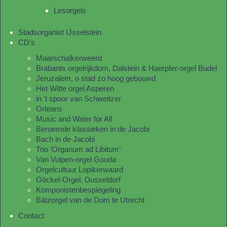
Lesorgels
Stadsorganist IJsselstein
CD's
Maarschalkerweerd
Brabants orgelrijkdom, Dalstein & Haerpfer-orgel Budel
Jeruzalem, o stad zo hoog gebouwd
Het Witte orgel Asperen
in 't spoor van Schweitzer
Orleans
Music and Water for All
Beroemde klassieken in de Jacobi
Bach in de Jacobi
Trio ‘Organum ad Libitum’
Van Vulpen-orgel Gouda
Orgelcultuur Lopikerwaard
Göckel-Orgel, Dusseldorf
Komponistenbespiegeling
Bätzorgel van de Dom te Utrecht
Contact