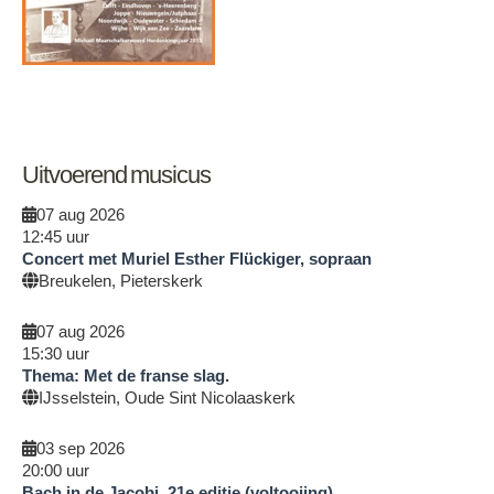
Uitvoerend musicus
07 aug 2026
12:45
uur
Concert met Muriel Esther Flückiger, sopraan
Breukelen, Pieterskerk
07 aug 2026
15:30
uur
Thema: Met de franse slag.
IJsselstein, Oude Sint Nicolaaskerk
03 sep 2026
20:00
uur
Bach in de Jacobi, 21e editie (voltooiing)