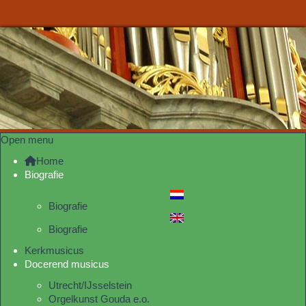
Open menu
Home
Biografie
Biografie
Biografie
Kerkmusicus
Docerend musicus
Utrecht/IJsselstein
Orgelkunst Gouda e.o.