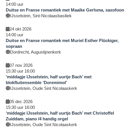
14:00
uur
Duitse en Franse romantiek met Maaike Gerlsma, saxofoon
IJsselstein, Sint-Nicolaasbasiliek
24 okt 2026
14:00
uur
Duitse en Franse romantiek met Muriel Esther Flückiger,
sopraan
Dordrecht, Augustijnenkerk
07 nov 2026
15:30
uur
16:00
‘middagje IJsselstein, half uurtje Bach’ met
blokfluitensemble ‘Doremimol’
IJsselstein, Oude Sint Nicolaaskerk
05 dec 2026
15:30
uur
16:00
‘middagje IJsselstein, half uurtje Bach’ met Christoffel
Zuiddam, piano /4 handig orgel
IJsselstein, Oude Sint Nicolaaskerk