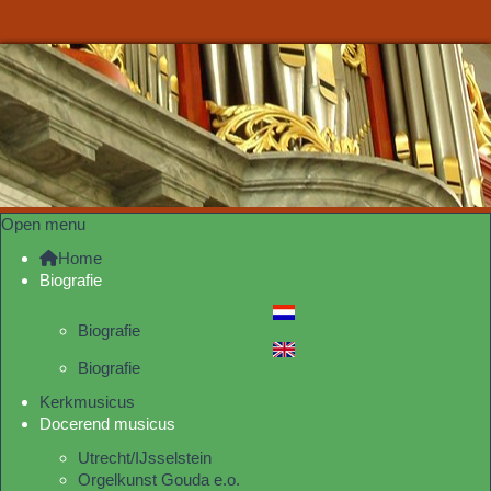
Open menu
Home
Biografie
Biografie
Biografie
Kerkmusicus
Docerend musicus
Utrecht/IJsselstein
Orgelkunst Gouda e.o.