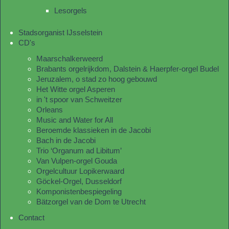
Lesorgels
Stadsorganist IJsselstein
CD's
Maarschalkerweerd
Brabants orgelrijkdom, Dalstein & Haerpfer-orgel Budel
Jeruzalem, o stad zo hoog gebouwd
Het Witte orgel Asperen
in 't spoor van Schweitzer
Orleans
Music and Water for All
Beroemde klassieken in de Jacobi
Bach in de Jacobi
Trio ‘Organum ad Libitum’
Van Vulpen-orgel Gouda
Orgelcultuur Lopikerwaard
Göckel-Orgel, Dusseldorf
Komponistenbespiegeling
Bätzorgel van de Dom te Utrecht
Contact